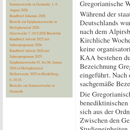
Gregorianische 
Sommerwoche in Gernrode, 1.-9.
August 2026
Während der staa
Rundbrief Johannis 2026
Deutschlands wu
Bericht zur Epiphaniaswoche in
Heiligkreuztal 2026
nach dem Alpirsb
Osterwoche 7.-10.4.2026 Bursfelde
Kirchliche Woche
Rundbrief Advent 2025 mit
Jahresprogramm 2026
keine organisato
Rundbrief Advent 2024 mit
KAA bestehen dur
Jahresprogramm 2025
Epiphaniaswoche 01. bis 06. Januar
Bezeichnung Gre
2026 in Heiligkreuztal
eingeführt. Nach
Herbstwoche 2025 in Heidelberg,
6.-10.10.
sachgemäße Beze
Berichte zur Sommerwoche in
Gernrode
Die Gregorianisc
benediktinischen 
sich aus der Ord
Zwischen den Geb
Studieneinheiten,