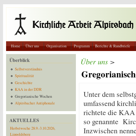
Direkt zum Inhalt
Home
Über uns
Organisation
Programm
Berichte & Rundbriefe
Überblick
Über uns
>
Selbstverständnis
Gregorianisc
Spiritualität
Geschichte
KAA in der DDR
Unter dem selbst
Gregorianische Wochen
umfassend kirchli
Alpirsbacher Antiphonale
richtete die KAA
so genannte Kirc
AKTUELLES
Inzwischen nenne
Herbstwoche 28.9.-3.10.2026,
Lippoldsberg