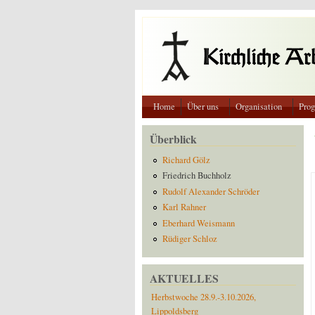
Direkt zum Inhalt
Home
Über uns
Organisation
Pro
Überblick
Richard Gölz
Friedrich Buchholz
Rudolf Alexander Schröder
Karl Rahner
Eberhard Weismann
Rüdiger Schloz
AKTUELLES
Herbstwoche 28.9.-3.10.2026,
Lippoldsberg