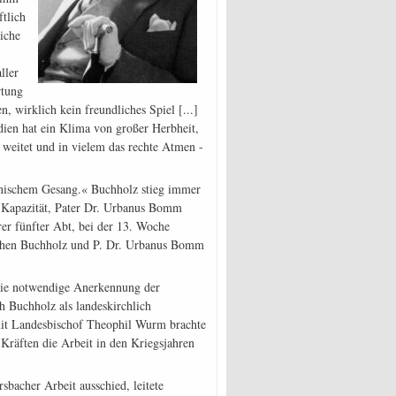
tlich
iche
ller
rtung
 wirklich kein freundliches Spiel [...]
ien hat ein Klima von großer Herbheit,
 weitet und in vielem das rechte Atmen -
ianischem Gesang.« Buchholz stieg immer
che Kapazität, Pater Dr. Urbanus Bomm
er fünfter Abt, bei der 13. Woche
ischen Buchholz und P. Dr. Urbanus Bomm
 die notwendige Anerkennung der
h Buchholz als landeskirchlich
 mit Landesbischof Theophil Wurm brachte
Kräften die Arbeit in den Kriegsjahren
bacher Arbeit ausschied, leitete