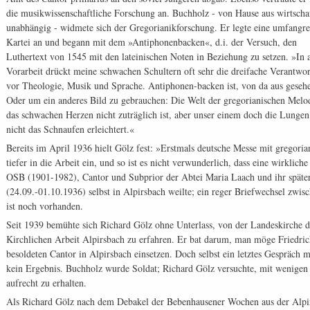
die musikwissenschaftliche Forschung an. Buchholz - von Hause aus wirtschaf
unabhängig - widmete sich der Gregorianikforschung. Er legte eine umfangre
Kartei an und begann mit dem »Antiphonenbacken«, d.i. der Versuch, den
Luthertext von 1545 mit den lateinischen Noten in Beziehung zu setzen. »In a
Vorarbeit drückt meine schwachen Schultern oft sehr die dreifache Verantwo
vor Theologie, Musik und Sprache. Antiphonen-backen ist, von da aus gesehen,
Oder um ein anderes Bild zu gebrauchen: Die Welt der gregorianischen Melod
das schwachen Herzen nicht zuträglich ist, aber unser einem doch die Lungen
nicht das Schnaufen erleichtert.«
Bereits im April 1936 hielt Gölz fest: »Erstmals deutsche Messe mit gregor
tiefer in die Arbeit ein, und so ist es nicht verwunderlich, dass eine wirkli
OSB (1901-1982), Cantor und Subprior der Abtei Maria Laach und ihr später
(24.09.-01.10.1936) selbst in Alpirsbach weilte; ein reger Briefwechsel zw
ist noch vorhanden.
Seit 1939 bemühte sich Richard Gölz ohne Unterlass, von der Landeskirche
Kirchlichen Arbeit Alpirsbach zu erfahren. Er bat darum, man möge Friedric
besoldeten Cantor in Alpirsbach einsetzen. Doch selbst ein letztes Gespräch
kein Ergebnis. Buchholz wurde Soldat; Richard Gölz versuchte, mit wenigen 
aufrecht zu erhalten.
Als Richard Gölz nach dem Debakel der Bebenhausener Wochen aus der Alpirs