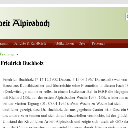
S
S
gramm
Berichte & Rundbriefe
Publikationen
Orte
Personen
Personen
>
Friedrich Buchholz
Friedrich Buchholz (* 14.12.1902 Dessau, † 15.03.1967 Darmstadt) war von
Hause aus Kunsthistoriker und überreichte seine Promotion in diesem Fach 1
»Denkwürdig« nannte er selbst in einem Lexikonartikel in RGG³ die Begegn
mit Richard Gölz auf der ersten Alpirsbacher Woche 1933. Gölz wiederum no
bei der vierten Tagung (01.-07.01.1935): »Von Woche zu Woche hat sich
deutlicher gezeigt, dass Dr. Buchholz der uns gegebene Cantor ist.« Dass ein
das andere zu erkennen und sich darauf einzustellen vermochte, ist der glückl
Umstand der Kirchlichen Arbeit Alpirsbach und zeigte sich rasch, als Gölz da
Amt des Cantor primarius an den soviel Jüngeren abgab. Ebenso vertraute er