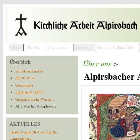
Direkt zum Inhalt
Home
Über uns
Organisation
Programm
Berichte & Rundbriefe
Überblick
Über uns
>
Selbstverständnis
Alpirsbacher 
Spiritualität
Geschichte
KAA in der DDR
Gregorianische Wochen
Alpirsbacher Antiphonale
AKTUELLES
Herbstwoche 28.9.-3.10.2026,
Lippoldsberg