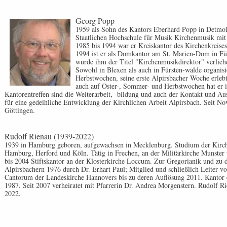
Georg Popp
1959 als Sohn des Kantors Eberhard Popp in Detmold
Staatlichen Hochschule für Musik Kirchenmusik mi
1985 bis 1994 war er Kreiskantor des Kirchenkreise
1994 ist er als Domkantor am St. Marien-Dom in Für
wurde ihm der Titel "Kirchenmusikdirektor" verliehen
Sowohl in Blexen als auch in Fürsten-walde organisie
Herbstwochen, seine erste Alpirsbacher Woche erlebte
auch auf Oster-, Sommer- und Herbstwochen hat er 
Kantorentreffen sind die Weiterarbeit, -bildung und auch der Kontakt und Au
für eine gedeihliche Entwicklung der Kirchlichen Arbeit Alpirsbach. Seit N
Göttingen.
Rudolf Rienau (1939-2022)
1939 in Hamburg geboren, aufgewachsen in Mecklenburg. Studium der Kirc
Hamburg, Herford und Köln. Tätig in Frechen, an der Militärkirche Munster
bis 2004 Stiftskantor an der Klosterkirche Loccum. Zur Gregorianik und zu 
Alpirsbachern 1976 durch Dr. Erhart Paul; Mitglied und schließlich Leiter v
Cantorum der Landeskirche Hannovers bis zu deren Auflösung 2011. Kantor
1987. Seit 2007 verheiratet mit Pfarrerin Dr. Andrea Morgenstern. Rudolf Ri
2022.