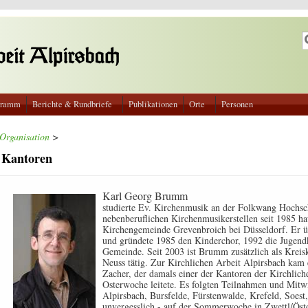
S
S
gramm
Berichte & Rundbriefe
Publikationen
Orte
Personen
Organisation
>
Kantoren
Karl Georg Brumm
studierte Ev. Kirchenmusik an der Folkwang Hochsch
nebenberuflichen Kirchenmusikerstellen seit 1985 h
Kirchengemeinde Grevenbroich bei Düsseldorf. Er 
und gründete 1985 den Kinderchor, 1992 die Jugend
Gemeinde. Seit 2003 ist Brumm zusätzlich als Kreis
Neuss tätig. Zur Kirchlichen Arbeit Alpirsbach kam 
Zacher, der damals einer der Kantoren der Kirchlic
Osterwoche leitete. Es folgten Teilnahmen und Mit
Alpirsbach, Bursfelde, Fürstenwalde, Krefeld, Soest,
unvergesslich - auf der Sommerwoche in Zwettl/Öst