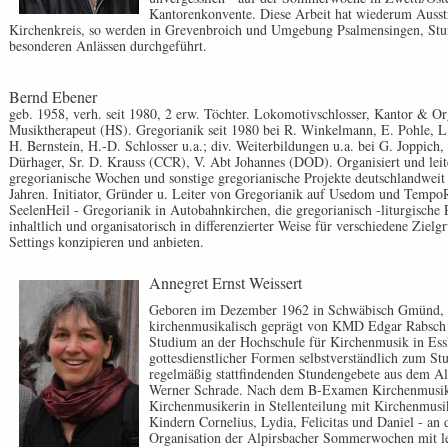
Kantorenkonvente. Diese Arbeit hat wiederum Ausst
Kirchenkreis, so werden in Grevenbroich und Umgebung Psalmensingen, Stun
besonderen Anlässen durchgeführt.
Bernd Ebener
geb. 1958, verh. seit 1980, 2 erw. Töchter. Lokomotivschlosser, Kantor & Org
Musiktherapeut (HS). Gregorianik seit 1980 bei R. Winkelmann, E. Pohle, L.
H. Bernstein, H.-D. Schlosser u.a.; div. Weiterbildungen u.a. bei G. Joppich,
Dürhager, Sr. D. Krauss (CCR), V. Abt Johannes (DOD). Organisiert und leit
gregorianische Wochen und sonstige gregorianische Projekte deutschlandweit 
Jahren. Initiator, Gründer u. Leiter von Gregorianik auf Usedom und Temp
SeelenHeil - Gregorianik in Autobahnkirchen, die gregorianisch -liturgische 
inhaltlich und organisatorisch in differenzierter Weise für verschiedene Ziel
Settings konzipieren und anbieten.
Annegret Ernst Weissert
Geboren im Dezember 1962 in Schwäbisch Gmünd, 
kirchenmusikalisch geprägt von KMD Edgar Rabsch
Studium an der Hochschule für Kirchenmusik in Essli
gottesdienstlicher Formen selbstverständlich zum Stu
regelmäßig stattfindenden Stundengebete aus dem 
Werner Schrade. Nach dem B-Examen Kirchenmusike
Kirchenmusikerin in Stellenteilung mit Kirchenmusik
Kindern Cornelius, Lydia, Felicitas und Daniel - an 
Organisation der Alpirsbacher Sommerwochen mit leb