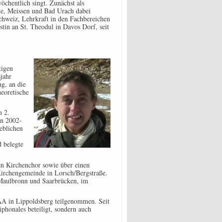
chentlich singt. Zunächst als
lde, Meissen und Bad Urach dabei
chweiz, Lehrkraft in den Fachbereichen
tin an St. Theodul in Davos Dorf, seit
tigen
jahr
ng, an die
eoretische
m 2.
en 2002-
eblichen
d belegte
den Kirchenchor sowie über einen
Kirchengemeinde in Lorsch/Bergstraße.
Maulbronn und Saarbrücken, im
AA in Lippoldsberg teilgenommen. Seit
iphonales beteiligt, sondern auch