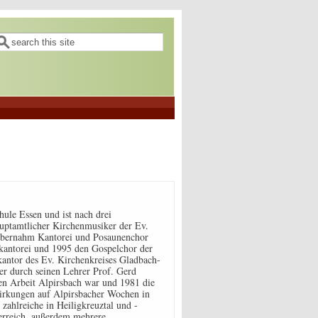
uchformular
uche
ule Essen und ist nach drei
auptamtlicher Kirchenmusiker der Ev.
übernahm Kantorei und Posaunenchor
kantorei und 1995 den Gospelchor der
kantor des Ev. Kirchenkreises Gladbach-
er durch seinen Lehrer Prof. Gerd
hen Arbeit Alpirsbach war und 1981 die
wirkungen auf Alpirsbacher Wochen in
 zahlreiche in Heiligkreuztal und -
erreich, außerdem mehrere