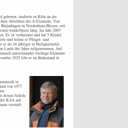
 geboren, studierte in Köln an der
t dem Abschluss des A-Examens. Von
s Butjadingen in Nordenham-Blexen, seit
sten-walde/Spree tätig. Im Jahr 2007
. Er ist verheiratet und hat 5 Kinder.
rte und leitete er Pfingst- und
 er als 16 jähriger in Heiligkreuztal,
im Laufe der Jahre teilgenommen. Auf
stausch untereinander wichtige Elemente
ovember 2025 lebt er im Ruhestand in
henmusik in
 und von 1977
den
on dessen Schola
 der KAA seit
enau verstarb