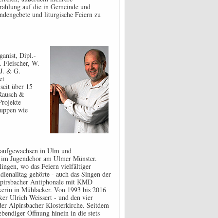
rahlung auf die in Gemeinde und
dengebete und liturgische Feiern zu
anist, Dipl.-
 Fleischer, W.-
 J. & G.
et
seit über 15
oRausch &
Projekte
gruppen wie
aufgewachsen in Ulm und
 im Jugendchor am Ulmer Münster.
ngen, wo das Feiern vielfältiger
dienalltag gehörte - auch das Singen der
Alpirsbacher Antiphonale mit KMD
rin in Mühlacker. Von 1993 bis 2016
er Ulrich Weissert - und den vier
der Alpirsbacher Klosterkirche. Seitdem
endiger Öffnung hinein in die stets