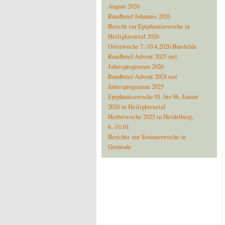
August 2026
Rundbrief Johannis 2026
Bericht zur Epiphaniaswoche in
Heiligkreuztal 2026
Osterwoche 7.-10.4.2026 Bursfelde
Rundbrief Advent 2025 mit
Jahresprogramm 2026
Rundbrief Advent 2024 mit
Jahresprogramm 2025
Epiphaniaswoche 01. bis 06. Januar
2026 in Heiligkreuztal
Herbstwoche 2025 in Heidelberg,
6.-10.10.
Berichte zur Sommerwoche in
Gernrode