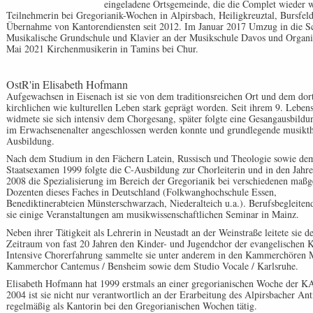
eingeladene Ortsgemeinde, die die Complet wieder wö
Teilnehmerin bei Gregorianik-Wochen in Alpirsbach, Heiligkreuztal, Bursfe
Übernahme von Kantorendiensten seit 2012. Im Januar 2017 Umzug in die S
Musikalische Grundschule und Klavier an der Musikschule Davos und Organis
Mai 2021 Kirchenmusikerin in Tamins bei Chur.
OstR'in Elisabeth Hofmann
Aufgewachsen in Eisenach ist sie von dem traditionsreichen Ort und dem dor
kirchlichen wie kulturellen Leben stark geprägt worden. Seit ihrem 9. Lebens
widmete sie sich intensiv dem Chorgesang, später folgte eine Gesangausbildu
im Erwachsenenalter angeschlossen werden konnte und grundlegende musikth
Ausbildung.
Nach dem Studium in den Fächern Latein, Russisch und Theologie sowie de
Staatsexamen 1999 folgte die C-Ausbildung zur Chorleiterin und in den Jahr
2008 die Spezialisierung im Bereich der Gregorianik bei verschiedenen maßg
Dozenten dieses Faches in Deutschland (Folkwanghochschule Essen,
Benediktinerabteien Münsterschwarzach, Niederalteich u.a.). Berufsbegleiten
sie einige Veranstaltungen am musikwissenschaftlichen Seminar in Mainz.
Neben ihrer Tätigkeit als Lehrerin in Neustadt an der Weinstraße leitete sie 
Zeitraum von fast 20 Jahren den Kinder- und Jugendchor der evangelischen 
Intensive Chorerfahrung sammelte sie unter anderem in den Kammerchören 
Kammerchor Cantemus / Bensheim sowie dem Studio Vocale / Karlsruhe.
Elisabeth Hofmann hat 1999 erstmals an einer gregorianischen Woche der K
2004 ist sie nicht nur verantwortlich an der Erarbeitung des Alpirsbacher Ant
regelmäßig als Kantorin bei den Gregorianischen Wochen tätig.