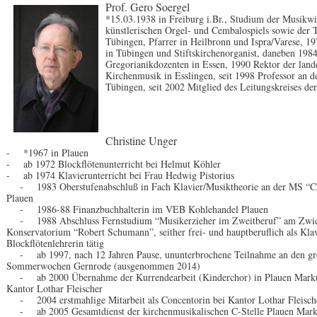
Prof. Gero Soergel
*15.03.1938 in Freiburg i.Br., Studium der Musikwi
künstlerischen Orgel- und Cembalospiels sowie der 
Tübingen, Pfarrer in Heilbronn und Ispra/Varese, 1
in Tübingen und Stiftskirchenorganist, daneben 19
Gregorianikdozenten in Essen, 1990 Rektor der land
Kirchenmusik in Esslingen, seit 1998 Professor an 
Tübingen, seit 2002 Mitglied des Leitungskreises de
Christine Unger
- *1967 in Plauen
- ab 1972 Blockflötenunterricht bei Helmut Köhler
- ab 1974 Klavierunterricht bei Frau Hedwig Pistorius
- 1983 Oberstufenabschluß in Fach Klavier/Musiktheorie an der MS “Cl
Plauen
- 1986-88 Finanzbuchhalterin im VEB Kohlehandel Plauen
- 1988 Abschluss Fernstudium “Musikerzieher im Zweitberuf” am Zwi
Konservatorium “Robert Schumann”, seither frei- und hauptberuflich als Kla
Blockflötenlehrerin tätig
- ab 1997, nach 12 Jahren Pause, ununterbrochene Teilnahme an den gre
Sommerwochen Gernrode (ausgenommen 2014)
- ab 2000 Übernahme der Kurrendearbeit (Kinderchor) in Plauen Markus 
Kantor Lothar Fleischer
- 2004 erstmahlige Mitarbeit als Concentorin bei Kantor Lothar Fleisc
- ab 2005 Gesamtdienst der kirchenmusikalischen C-Stelle Plauen Markus