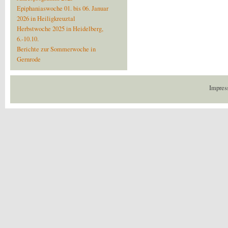
Epiphaniaswoche 01. bis 06. Januar
2026 in Heiligkreuztal
Herbstwoche 2025 in Heidelberg,
6.-10.10.
Berichte zur Sommerwoche in
Gernrode
Impres