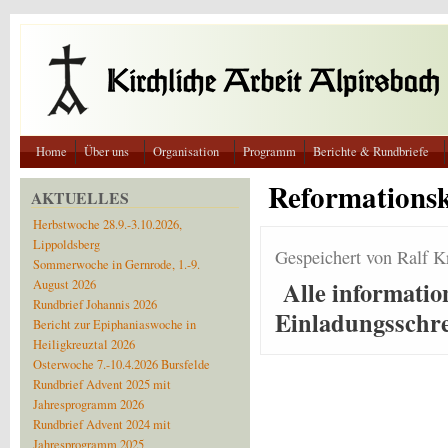
Direkt zum Inhalt
Home
Über uns
Organisation
Programm
Berichte & Rundbriefe
Reformationsk
AKTUELLES
Herbstwoche 28.9.-3.10.2026,
Lippoldsberg
Gespeichert von
Ralf K
Sommerwoche in Gernrode, 1.-9.
Alle informati
August 2026
Rundbrief Johannis 2026
Einladungsschr
Bericht zur Epiphaniaswoche in
Heiligkreuztal 2026
Osterwoche 7.-10.4.2026 Bursfelde
Rundbrief Advent 2025 mit
Jahresprogramm 2026
Rundbrief Advent 2024 mit
Jahresprogramm 2025