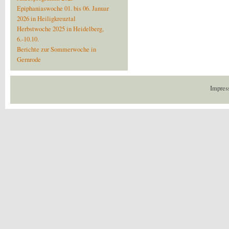
Epiphaniaswoche 01. bis 06. Januar
2026 in Heiligkreuztal
Herbstwoche 2025 in Heidelberg,
6.-10.10.
Berichte zur Sommerwoche in
Gernrode
Impres