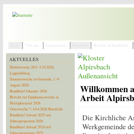
Direkt zum Inhalt
Home
Über uns
Organisation
Programm
Berichte & Rundbriefe
AKTUELLES
Herbstwoche 28.9.-3.10.2026,
Lippoldsberg
Sommerwoche in Gernrode, 1.-9.
August 2026
Willkommen au
Rundbrief Johannis 2026
Arbeit Alpirs
Bericht zur Epiphaniaswoche in
Heiligkreuztal 2026
Osterwoche 7.-10.4.2026 Bursfelde
Rundbrief Advent 2025 mit
Die Kirchliche Ar
Jahresprogramm 2026
Werkgemeinde der
Rundbrief Advent 2024 mit
Jahresprogramm 2025