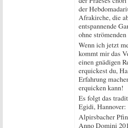
der Praeses chori
der Hebdomadarius
Afrakirche, die 
entspannende Gan
ohne strömenden 
Wenn ich jetzt m
kommt mir das Ve
einen gnädigen Re
erquickest du, Ha
Erfahrung machen
erquicken kann!
Es folgt das trad
Egidi, Hannover:
Alpirsbacher Pfi
Anno Domini 20