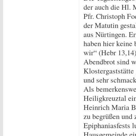
der auch die Hl. 
Pfr. Christoph Fo
der Matutin gesta
aus Nürtingen. Er
haben hier keine 
wir“ (Hebr 13,14
Abendbrot sind wi
Klostergaststätte
und sehr schmack
Als bemerkenswer
Heiligkreuztal ei
Heinrich Maria Bu
zu begrüßen und 
Epiphaniasfests l
Hausgemeinde ein