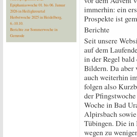
vor dem Advent v
Epiphaniaswoche 01. bis 06. Januar
immerhin: ein ers
2026 in Heiligkreuztal
Prospekte ist ge
Herbstwoche 2025 in Heidelberg,
6.-10.10.
Berichte
Berichte zur Sommerwoche in
Gernrode
Seit unsere Webs
auf dem Laufende
in der Regel bald
Bildern. Da aber 
auch weiterhin im
folgen also Kurzb
der Pfingstwoche
Woche in Bad Ura
Alpirsbach sowie
Tübingen. Die in
wegen zu wenige