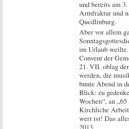
und bereits am 3.
Armfraktur und n
Quedlinburg.
Aber vor allem ga
Sonntagsgottesdie
im Urlaub weilte
Convent der Geme
21. VII. oblag de
werden, die musi
bunte Abend in d
Blick: zu gedenk
Wochen“, an „65 
Kirchliche Arbei
wert ist! Das all
2013.