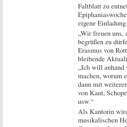
Faltblatt zu entn
Epiphaniaswoche 
eigene Einladung v
„Wir freuen uns,
begrüßen zu dürf
Erasmus von Rotte
bleibende Aktuali
„Ich will anhand 
machen, worum es 
dann mit weitere
von Kant, Schopen
usw.“
Als Kantorin wir
musikalischen He