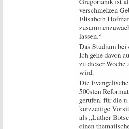
Gregorianik ist a
verschmelzen Geb
Elisabeth Hofman
zusammenzuwachs
lassen.“
Das Studium bei d
Ich gehe davon au
zu dieser Woche 
wird.
Die Evangelische
500sten Reformat
gerufen, für die 
kurzzeitige Vors
als „Luther-Botsc
einen thematisch