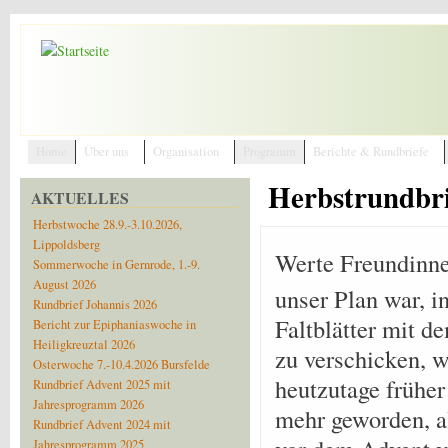
Direkt zum Inhalt
Home
Über uns
Organisation
Programm
Berichte & Rundbriefe
Herbstrundbri
AKTUELLES
Herbstwoche 28.9.-3.10.2026,
Lippoldsberg
Werte Freundinne
Sommerwoche in Gernrode, 1.-9.
August 2026
unser Plan war, i
Rundbrief Johannis 2026
Faltblätter mit 
Bericht zur Epiphaniaswoche in
Heiligkreuztal 2026
zu verschicken, 
Osterwoche 7.-10.4.2026 Bursfelde
heutzutage früher 
Rundbrief Advent 2025 mit
Jahresprogramm 2026
mehr geworden, al
Rundbrief Advent 2024 mit
Jahresprogramm 2025