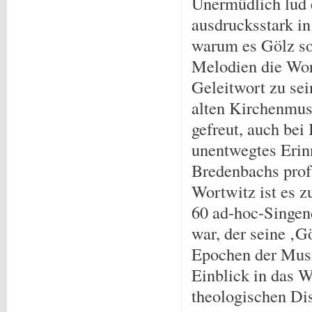
Unermüdlich lud 
ausdrucksstark in
warum es Gölz so
Melodien die Wort
Geleitwort zu se
alten Kirchenmusi
gefreut, auch be
unentwegtes Erin
Bredenbachs prof
Wortwitz ist es z
60 ad-hoc-Singen
war, der seine ‚
Epochen der Musi
Einblick in das W
theologischen Di