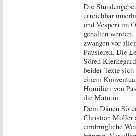
Die Stundengebete
erreichbar innerh
und Vesper) im Os
gehalten werden.
zwangen vor alle
Pausieren. Die L
Sören Kierkegar
beider Texte sich
einem Konventuale
Homilien von Pas
die Matutin.
Dem Dänen Sören
Christian Möller
eindringliche We
bringen. Vor all