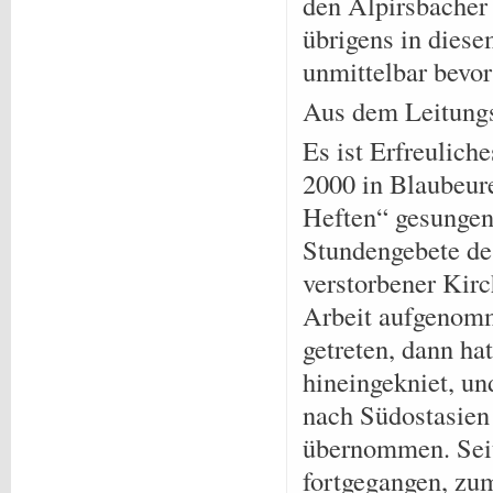
den Alpirsbacher
übrigens in dies
unmittelbar bevor
Aus dem Leitungs
Es ist Erfreulich
2000 in Blaubeur
Heften“ gesungen
Stundengebete de
verstorbener Kir
Arbeit aufgenomme
getreten, dann ha
hineingekniet, un
nach Südostasien
übernommen. Seit
fortgegangen, zum