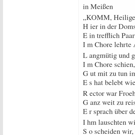
in Meißen
„KOMM, Heiliger 
H ier in der Doms
E in trefflich Pa
I m Chore lehrte 
L angmütig und g
I m Chore schien,
G ut mit zu tun i
E s hat belebt w
R ector war Froeh
G anz weit zu re
E r sprach über d
I hm lauschten wi
S o scheiden wir,